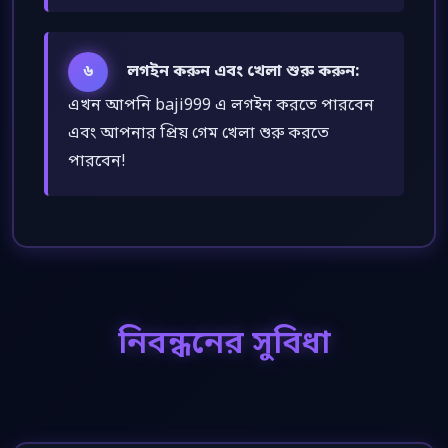
৬
লগইন করুন এবং খেলা শুরু করুন:
এখন আপনি baji999 এ লগইন করতে পারবেন
এবং আপনার প্রিয় গেম খেলা শুরু করতে
পারবেন!
নিবন্ধনের সুবিধা