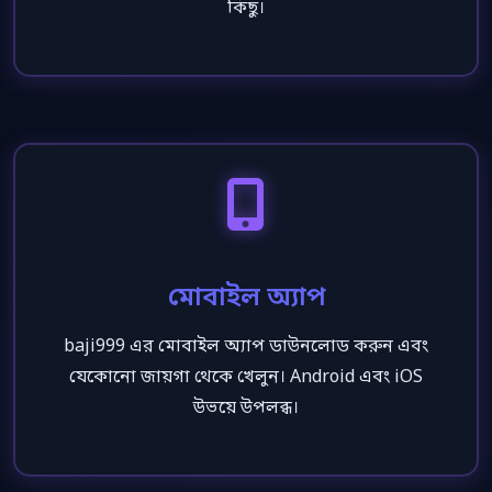
কিছু।
মোবাইল অ্যাপ
baji999 এর মোবাইল অ্যাপ ডাউনলোড করুন এবং
যেকোনো জায়গা থেকে খেলুন। Android এবং iOS
উভয়ে উপলব্ধ।