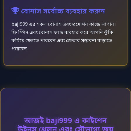
বোনাস সর্বোচ্চ ব্যবহার করুন
baji999 এর সকল বোনাস এবং প্রমোশন কাজে লাগান।
ফ্রি স্পিন এবং বোনাস ফান্ড ব্যবহার করে আপনি ঝুঁকি
কমিয়ে খেলতে পারবেন এবং জেতার সম্ভাবনা বাড়াতে
পারবেন।
আজই baji999 এ কাইশেন
উইনস খেলুন এবং সৌভাগ্য জয়