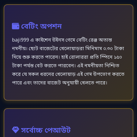
বেটিং অপশন
baji999 এ কাইশেন উইনস গেমে বেটিং রেঞ্জ অত্যন্ত
নমনীয়। ছোট বাজেটের খেলোয়াড়রা মিনিমাম ০.৩০ টাকা
দিয়ে শুরু করতে পারেন। হাই রোলাররা প্রতি স্পিনে ১৫০
টাকা পর্যন্ত বেট করতে পারবেন। এই নমনীয়তা নিশ্চিত
করে যে সকল ধরনের খেলোয়াড় এই গেম উপভোগ করতে
পারে এবং তাদের বাজেট অনুযায়ী খেলতে পারে।
সর্বোচ্চ পেআউট