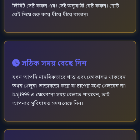
লিমিট সেট করুন এবং সেই অনুযায়ী বেট করুন। ছোট
বেট দিয়ে শুরু করে ধীরে ধীরে বাড়ান।
সঠিক সময় বেছে নিন
যখন আপনি মানসিকভাবে শান্ত এবং ফোকাসড থাকবেন
তখন খেলুন। তাড়াহুড়ো করে বা চাপের মধ্যে খেলবেন না।
baji999 এ যেকোনো সময় খেলতে পারবেন, তাই
আপনার সুবিধামত সময় বেছে নিন।