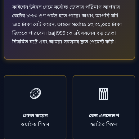
কাইশেন উইনস গেমে সর্বোচ্চ জেতার পরিমাণ আপনার
বেটের ৮৮৮০ গুণ পর্যন্ত হতে পারে। অর্থাৎ আপনি যদি
১৫০ টাকা বেট করেন, তাহলে সর্বোচ্চ ১৩,৩২,০০০ টাকা
জিততে পারবেন। baji999 তে এই ধরনের বড় জেতা
নিয়মিত ঘটে এবং আমরা সবসময় দ্রুত পেমেন্ট করি।
🪙
🧧
গোল্ড কয়েন
রেড এনভেলপ
ওয়াইল্ড সিম্বল
স্ক্যাটার সিম্বল