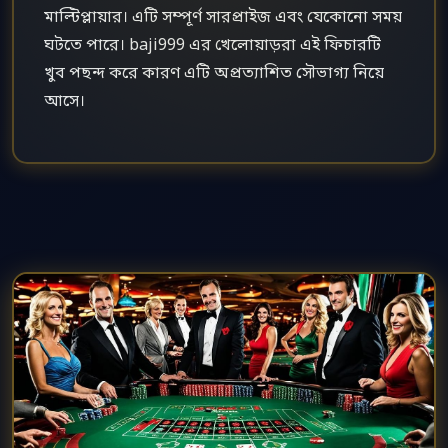
মাল্টিপ্লায়ার। এটি সম্পূর্ণ সারপ্রাইজ এবং যেকোনো সময়
ঘটতে পারে। baji999 এর খেলোয়াড়রা এই ফিচারটি
খুব পছন্দ করে কারণ এটি অপ্রত্যাশিত সৌভাগ্য নিয়ে
আসে।