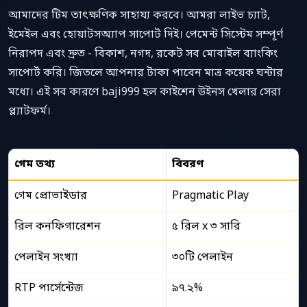
আমাদের টিম তাৎক্ষণিক সাহায্য করবে। আমরা লাইভ চ্যাট,
ইমেইল এবং হোয়াটসঅ্যাপ সাপোর্ট দিই। পেমেন্ট সিস্টেম সম্পূর্ণ
নিরাপদ এবং দ্রুত - বিকাশ, নগদ, রকেট সব মোবাইল ব্যাংকিং
সাপোর্ট করি। জিতলে আপনার টাকা পাবেন মাত্র কয়েক ঘন্টার
মধ্যে। এই সব কারণে baji999 হল কাইশেন উইনস খেলার সেরা
প্ল্যাটফর্ম।
গেম তথ্য
বিবরণ
গেম প্রোভাইডার
Pragmatic Play
রিল কনফিগারেশন
৫ রিল x ৩ সারি
পেলাইন সংখ্যা
৩০টি পেলাইন
RTP পার্সেন্টেজ
৯৭.২%