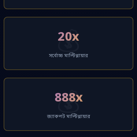
20x
সর্বোচ্চ মাল্টিপ্লায়ার
888x
জ্যাকপট মাল্টিপ্লায়ার