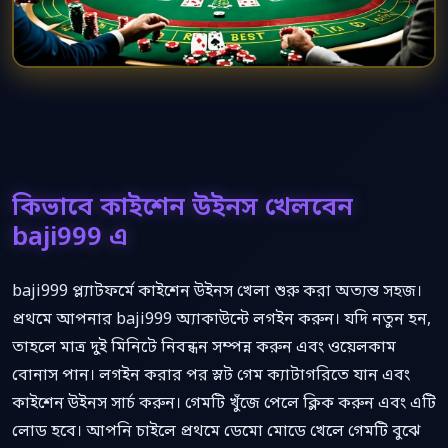
কিভাবে কাইশেন উইনস খেলবেন
baji999 এ
baji999 প্ল্যাটফর্মে কাইশেন উইনস খেলা শুরু করা অত্যন্ত সহজ।
প্রথমে আপনার baji999 অ্যাকাউন্টে লগইন করুন। যদি নতুন হন,
তাহলে মাত্র দুই মিনিটে নিবন্ধন সম্পন্ন করুন এবং ওয়েলকাম
বোনাস পান। লগইন করার পর স্লট গেম ক্যাটাগরিতে যান এবং
কাইশেন উইনস সার্চ করুন। গেমটি খুঁজে পেলে ক্লিক করুন এবং এটি
লোড হবে। আপনি চাইলে প্রথমে ডেমো মোডে খেলে গেমটি বুঝে