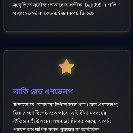
সংস্কৃতিতে সর্বোচ্চ সৌভাগ্যের প্রতীক। baji999 এ প্রতি
স প্তাহে কেউ না কেউ এই জ্যাকপট জিতছে।
লাকি রেড এনভেলপ
র্যান্ডমভাবে যেকোনো স্পিনে লাল খাম (রেড এনভেলপ)
ফিচার অ্যাক্টিভেট হতে পারে। এটি চীনা নববর্ষের
ঐতিহ্যবাহী উপহার। যখন এই ফিচার আসে, আপনি
পাবেন তাৎক্ষণিক ক্যাশ পুরস্কার বা অতিরিক্ত